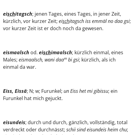
ei
sch
itagsch
; jenen Tages, eines Tages, in jener Zeit,
kürzlich, vor kurzer Zeit;
ei
sch
itagsch iss emmäl no daa gsi
;
vor kurzer Zeit ist er doch noch da gewesen.
eismaalsch
od.
ei
sch
imaalsch
; kürzlich einmal, eines
m
Males;
eismaalsch, wani daa
bi gsi
; kürzlich, als ich
einmal da war.
Eiss, Eissä
; N; w; Furunkel;
un Eiss het mi gibissu
; ein
Furunkel hat mich gejuckt.
eisundeis
; durch und durch, gänzlich, vollständig, total
verdreckt oder durchnässt;
schii sind eisundeis heim chu
;