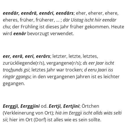
eendär, eendrä, eendri, eendärs
; eher, eherer, ehere,
eheres, früher, früherer, ... ;
där Uistag ischt hiir eendär
chu
; der Frühling ist dieses Jahr früher gekommen. Heute
wird
eenär
bevorzugt verwendet.
eer, eerä, eeri, eerärs
; letzter, letzte, letztes,
zurückliegende(r/s), vergangene(r/s);
ds eer Jaar ischt
tro
ch
unds gsi
; letztes Jahr war trocken;
d eeru Jaari iss
ringär ggangu
; in den vergangenen Jahren ist es leichter
gegangen.
Eerggji, Eerggjini
od.
Eertji, Eertjini
; Örtchen
(Verkleinerung von Ort);
hiä im Eerggji ischt allds wiäs selti
sii
; hier im Ort (Dorf) ist alles wie es sein sollte.