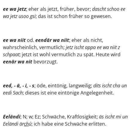
ee wa jetz
; eher als jetzt, früher, bevor;
dascht schoo ee
wa jetz usoo gsi
; das ist schon früher so gewesen.
ee wa niit
od.
eendär wa niit
; eher als nicht,
wahrscheinlich, vermutlich;
jetz ischt appa ee wa niit z
schpaat
; jetzt ist wohl vermutlich zu spät.
Heute wird
eenär wa nit
bevorzugt.
eed, - ä, - i, - s
; öde, eintönig, langweilig;
dits ischt cha un
eedi Sach
; dieses ist eine eintönige Angelegenheit.
Eeländi
; N; w; Ez; Schwäche, Kraftlosigkeit;
äs ischt mi un
Eeländi är
ch
ú
; ich habe eine Schwäche erlitten.