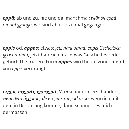
eppä
; ab und zu, hie und da, manchmal;
wiär sii eppä
umaal ggangu
; wir sind ab und zu mal gegangen.
eppis
od.
appas
; etwas;
jetz häni umaal eppis
Gscheitsch
gçheert redu
; jetzt habe ich mal etwas Gescheites reden
gehört. Die frühere Form
appas
wird heute zunehmend
von
eppis
verdrängt.
erggu, ergguti, ggerggut
; V; erschauern, erschaudern;
weni dem á
ch
umu, de ergguts mi gad usoo
; wenn ich mit
dem in Berührung komme, dann schauert es mich
dermassen.