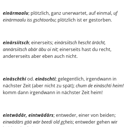
einärmaalu
; plötzlich, ganz unerwartet, auf einmal,
uf
einärmaalu iss gschtoorbu
; plötzlich ist er gestorben.
einärsiitsch
; einerseits;
einärsiitsch hescht ärächt,
annärsiitsch abär äbu oi nit
; einerseits hast du recht,
andererseits aber eben auch nicht.
einäschthi
od.
einäschti
; gelegentlich, irgendwann in
nächster Zeit (aber nicht zu spät);
chum de einäschti heim!
komm dann irgendwann in nächster Zeit heim!
eintwädär, eintwädärs
; entweder, einer von beiden;
einwädärs gää wär beedi old gçheis
; entweder gehen wir