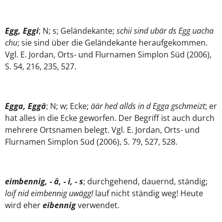
Egg, Eggi
; N; s; Geländekante;
schii sind ubär ds Egg uacha
chu
; sie sind über die Geländekante heraufgekommen.
Vgl. E. Jordan, Orts- und Flurnamen Simplon Süd (2006),
S. 54, 216, 235, 527.
Egga, Eggä
; N; w; Ecke;
äär hed allds in d Egga gschmeizt
; er
hat alles in die Ecke geworfen. Der Begriff ist auch durch
mehrere Ortsnamen belegt. Vgl. E. Jordan, Orts- und
Flurnamen Simplon Süd (2006), S. 79, 527, 528.
eimbennig, - ä, - i, - s
; durchgehend, dauernd, ständig;
loif nid eimbennig uwägg!
lauf nicht ständig weg! Heute
wird eher
eibennig
verwendet.