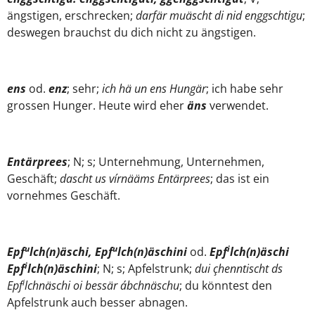
ängstigen, erschrecken;
darfär muäscht di nid enggschtigu
;
deswegen brauchst du dich nicht zu ängstigen.
ens
od.
enz
; sehr;
ich hä un ens Hungär
; ich habe sehr
grossen Hunger. Heute wird eher
äns
verwendet.
Entärprees
; N; s; Unternehmung, Unternehmen,
Geschäft;
dascht us vírnääms Entärprees
; das ist ein
vornehmes Geschäft.
u
u
i
Epf
lch(n)äschi, Epf
lch(n)äschini
od.
Epf
lch(n)äschi
i
Epf
lch(n)äschini
; N; s; Apfelstrunk;
dui çhenntischt ds
i
Epf
lchnäschi oi bessär ábchnäschu
; du könntest den
Apfelstrunk auch besser abnagen.