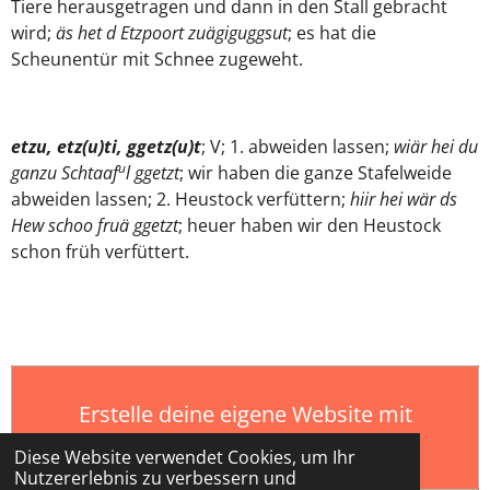
Tiere herausgetragen und dann in den Stall gebracht
wird;
äs het d Etzpoort zuägiguggsut
; es hat die
Scheunentür mit Schnee zugeweht.
etzu, etz(u)ti, ggetz(u)t
; V; 1. abweiden lassen;
wiär hei du
u
ganzu Schtaaf
l ggetzt
; wir haben die ganze Stafelweide
abweiden lassen; 2. Heustock verfüttern;
hiir hei wär ds
Hew schoo fruä ggetzt
; heuer haben wir den Heustock
schon früh verfüttert.
Erstelle deine eigene Website mit
Webador
Diese Website verwendet Cookies, um Ihr
Nutzererlebnis zu verbessern und