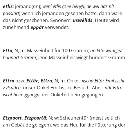
j
etlis
; jemand(en);
weni
etlis gsee hèng
i, de wei das nit
passiärt
; wenn ich jemanden gesehen hätte, dann wäre
das nicht geschehen. Synonym:
uswéllds
. Heute wird
zunehmend
eppär
verwendet.
Etto
; N; m; Masseinheit für 100 Gramm;
un Etto wääggut
hunnärt Gramm
; jene Masseinheit wiegt hundert Gramm.
Ettro
bzw.
Ettär, Ettra
; N; m; Onkel;
iischä Ettär Emil ischt
z Psuäch
; unser Onkel Emil ist zu Besuch. Aber:
där Ettro
ischt heim ggangu
; der Onkel ist heimgegangen.
Etzpoort, Etzpoortä
; N; w; Scheunentür (meist seitlich
am Gebäude gelegen), wo das Heu für die Fütterung der