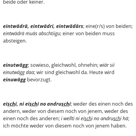
beide oder keiner.
eintwädrä, eintwädri, eintwädärs
; eine(r/s) von beiden;
eintwädrä muäs abschtiigu
; einer von beiden muss
absteigen.
einutwägg
; sowieso, gleichwohl, ohnehin;
wiär sii
einutwägg daa
; wir sind gleichwohl da. Heute wird
einuwägg
bevorzugt.
ei
sch
i, ni ei
sch
i no andru
sch
i
; weder des einen noch des
andern, weder von diesem noch von jenem, weder des
einen noch des anderen;
i wellti ni ei
sch
i no andru
sch
i hä
;
ich möchte weder von diesem noch von jenem haben.