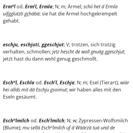
u
i
Erm
l
od.
Erm
l, Ermla
; N; m; Ärmel;
schii het d Ermla
uifgglutzti gçhäbä
; sie hat die Ärmel hochgekrempelt
gehabt.
eschju, eschjuti, ggeschjut
; V; trotzen, sich trotzig
verhalten, schmollen;
jetz hescht de woll gnuäg ggeschjut
;
jetzt hast du dann wohl genug geschmollt.
u
i
Esch
l, Eschla
od.
Esch
l, Eschja
; N; m; Esel (Tierart);
wiär
hei allds mit dä Eschju gsoimut
; wir haben alles mit den
Eseln gesäumt.
u
i
Esch
lmilch
od.
Esch
lmilch
; N; w; Zypressen-Wolfsmilch
u
(Blume);
mu sellä Esch
lmilch uf d Wäärzä tuä und de