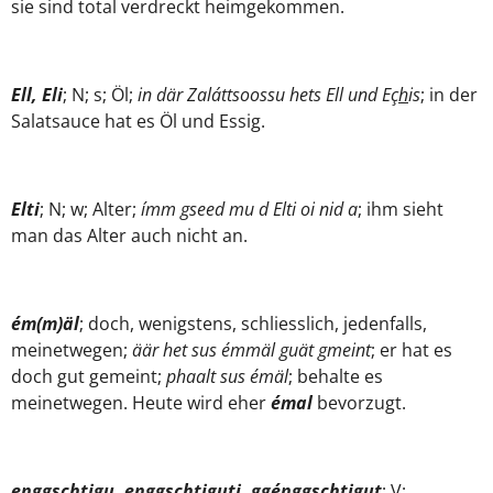
sie sind total verdreckt heimgekommen.
Ell, Eli
; N; s; Öl;
in där Zaláttsoossu hets Ell und Eç
h
is
; in der
Salatsauce hat es Öl und Essig.
Elti
; N; w; Alter;
í
mm
gseed mu d Elti oi nid a
; ihm sieht
man das Alter auch nicht an.
ém(m)äl
; doch, wenigstens, schliesslich, jedenfalls,
meinetwegen;
äär het sus émmäl guät gmeint
; er hat es
doch gut gemeint;
phaalt sus émäl
; behalte es
meinetwegen. Heute wird eher
émal
bevorzugt.
enggschtigu. enggschtiguti, ggénggschtigut
; V;