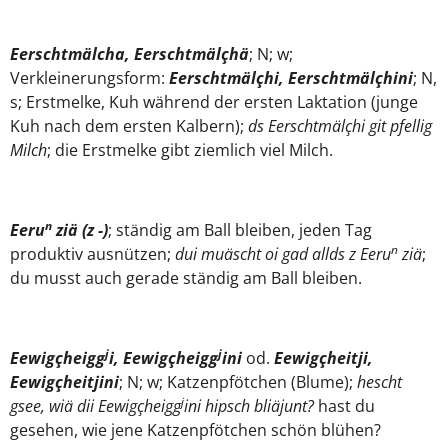
Eerschtmälcha, Eerschtmälçhä
; N; w;
Verkleinerungsform:
Eerschtmälçhi, Eerschtmälçhini
; N,
s; Erstmelke, Kuh während der ersten Laktation (junge
Kuh nach dem ersten Kalbern);
ds Eerschtmälçhi git pfellig
Milch
; die Erstmelke gibt ziemlich viel Milch.
n
Eeru
ziä (z -)
; ständig am Ball bleiben, jeden Tag
n
produktiv ausnützen;
dui muäscht oi gad allds z Eeru
ziä
;
du musst auch gerade ständig am Ball bleiben.
j
j
Eewigçheigg
i, Eewigçheigg
ini
od.
Eewigçheitji,
Eewigçheitjini
; N; w; Katzenpfötchen (Blume);
hescht
j
gsee, wiä dii Eewigçheigg
ini hipsch bliäjunt?
hast du
gesehen, wie jene Katzenpfötchen schön blühen?