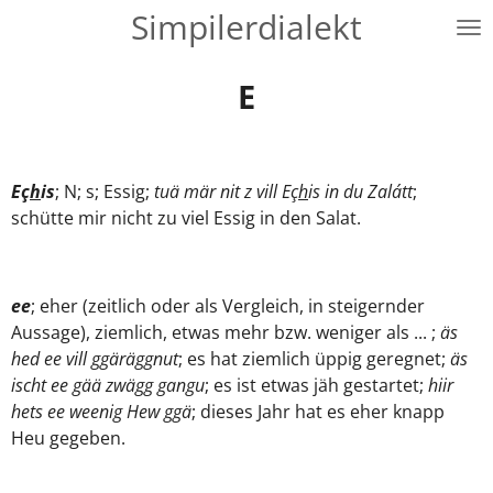
Simpilerdialekt
Zum
Hauptinhalt
springen
E
Eç
h
is
; N; s; Essig;
tuä mär nit z vill Eç
h
is in du Zalátt
;
schütte mir nicht zu viel Essig in den Salat.
ee
; eher (zeitlich oder als Vergleich, in steigernder
Aussage), ziemlich, etwas mehr bzw. weniger als ... ;
äs
hed ee vill ggäräggnut
; es hat ziemlich üppig geregnet;
äs
ischt ee gää zwägg gangu
; es ist etwas jäh gestartet;
hiir
hets ee weenig Hew ggä
; dieses Jahr hat es eher knapp
Heu gegeben.