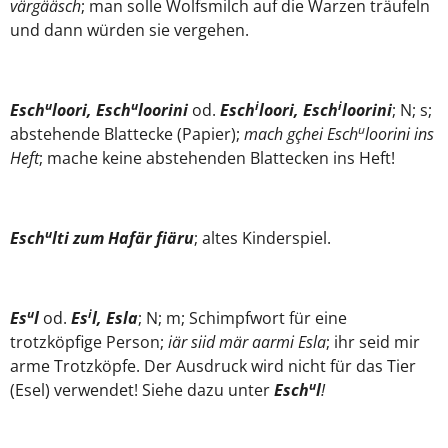
värgääsch
; man solle Wolfsmilch auf die Warzen träufeln
und dann würden sie vergehen.
u
u
i
i
Esch
loori, Esch
loorini
od.
Esch
loori, Esch
loorini
; N; s;
u
abstehende Blattecke (Papier);
mach gçhei Esch
loorini ins
Heft
; mache keine abstehenden Blattecken ins Heft!
u
Esch
lti zum Hafär fiäru
; altes Kinderspiel.
u
i
Es
l
od.
Es
l, Esla
; N; m; Schimpfwort für eine
trotzköpfige Person;
iär siid mär aarmi Esla
; ihr seid mir
arme Trotzköpfe. Der Ausdruck wird nicht für das Tier
u
(Esel) verwendet! Siehe dazu unter
Esch
l
!