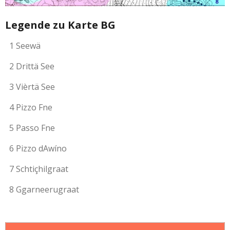
Legende zu Karte BG
1 Seewä
2 Drittä See
3 Vièrtä See
4 Pizzo Fne
5 Passo Fne
6 Pizzo dAwíno
7 Schtiçhilgraat
8 Ggarneerugraat