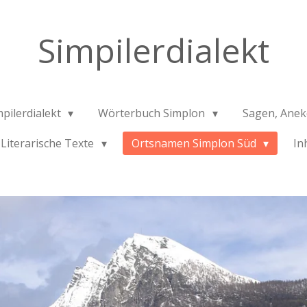
Simpilerdialekt
mpilerdialekt
Wörterbuch Simplon
Sagen, Ane
Literarische Texte
Ortsnamen Simplon Süd
In