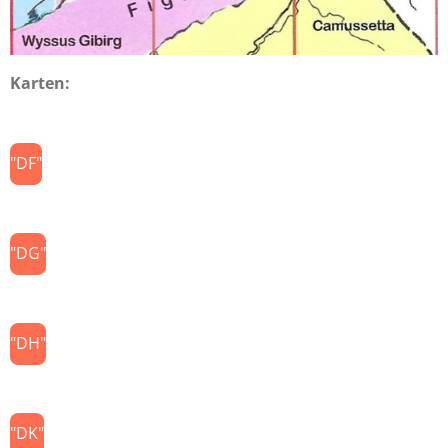
Karten:
"DF"
"DG"
"DH"
"DK"