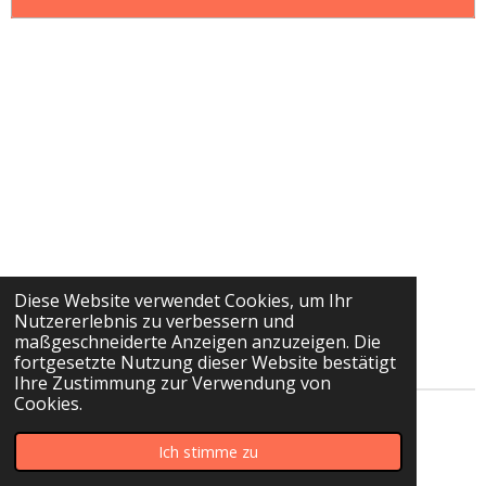
Diese Website verwendet Cookies, um Ihr
Nutzererlebnis zu verbessern und
maßgeschneiderte Anzeigen anzuzeigen. Die
fortgesetzte Nutzung dieser Website bestätigt
Ihre Zustimmung zur Verwendung von
Cookies.
© 2022 - 2024 Simpilerdialekt
Ich stimme zu
Mit Unterstützung von
Webador