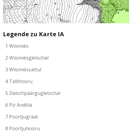
Legende zu Karte IA
1 Wiismiès
2 Wiismièsgletschär
3 Wiismièssattul
4 Tällihooru
5 Zwischpäärgugletschär
6 Piz Andóla
7 Poortjugraat
8 Poortjuhooru