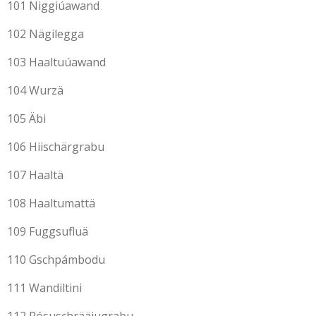
101 Niggiúawand
102 Nägilegga
103 Haaltuúawand
104 Wurzä
105 Äbi
106 Hiischärgrabu
107 Haaltä
108 Haaltumattä
109 Fuggsufluä
110 Gschpámbodu
111 Wandiltini