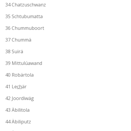
34 Chatzuschwanz
35 Schtubumatta
36 Chummuboort
37 Chummä
38 Suirä
39 Mittulúawand
40 Robärtola
41 Le
ch
är
42 Joordiwäg
43 Äbilitola
44 Äbiliputz