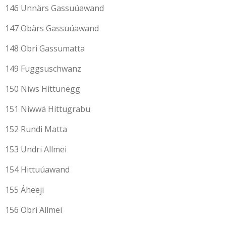
146 Unnärs Gassuúawand
147 Obärs Gassuúawand
148 Obri Gassumatta
149 Fuggsuschwanz
150 Niws Hittunegg
151 Niwwä Hittugrabu
152 Rundi Matta
153 Undri Allmei
154 Hittuúawand
155 Áheeji
156 Obri Allmei