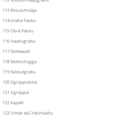
112 Rósuschrääjugrabu
113 Rósuschrääja
114 Undrä Fläcku
115 Obrä Fläcku
116 Haaltugrabu
117 Äbiliwaald
118 Äbilitschuggu
119 Nessulgrabu
120 Ggrúppulsiitä
121 Ggrúppul
122 Kapälli
123 Unnär dä Chatzhaaltu