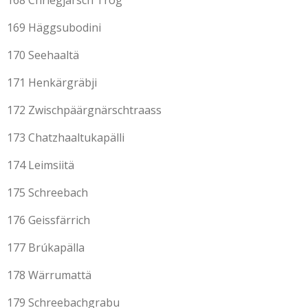
168 Chriègjärsch Trog
169 Häggsubodini
170 Seehaaltä
171 Henkärgräbji
172 Zwischpäärgnärschtraass
173 Chatzhaaltukapälli
174 Leimsiitä
175 Schreebach
176 Geissfärrich
177 Brúkapälla
178 Wärrumattä
179 Schreebachgrabu