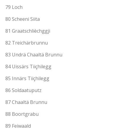
79 Loch
80 Scheeni Siita
81 Graatschlièchggji
82 Treichärbrunnu
83 Undrä Chaaltä Brunnu
84 Uissärs Tiiçhilegg
85 Innärs Tiiçhilegg
86 Soldaatuputz
87 Chaaltä Brunnu
88 Boortgrabu
89 Feiwaald