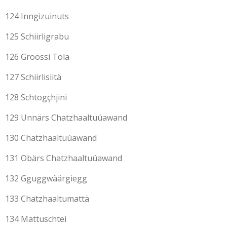
124 Inngizuinuts
125 Schiirligrabu
126 Groossi Tola
127 Schiirlisiitä
128 Schtogçhjini
129 Unnärs Chatzhaaltuúawand
130 Chatzhaaltuúawand
131 Obärs Chatzhaaltuúawand
132 Gguggwäärgiegg
133 Chatzhaaltumattä
134 Mattuschtei