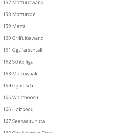
157 Mattuúawand
158 Mattutrog
159 Mattä
160 Griifulúawand
161 Ggúfärschtälli
162 Schtelligä
163 Mattuwaald
164 Ggäriisch
165 Wanthooru
166 Holzbedu
167 Seehaaltuhittä