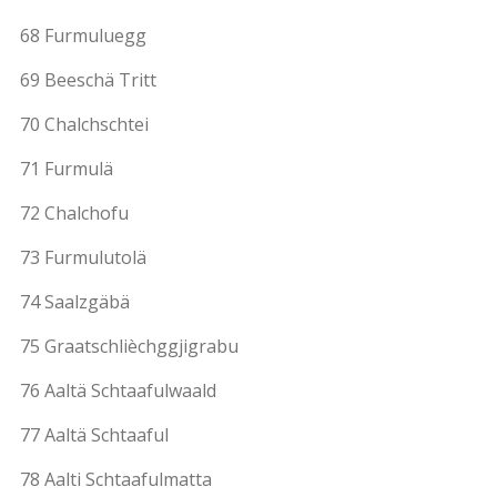
68 Furmuluegg
69 Beeschä Tritt
70 Chalchschtei
71 Furmulä
72 Chalchofu
73 Furmulutolä
74 Saalzgäbä
75 Graatschlièchggjigrabu
76 Aaltä Schtaafulwaald
77 Aaltä Schtaaful
78 Aalti Schtaafulmatta