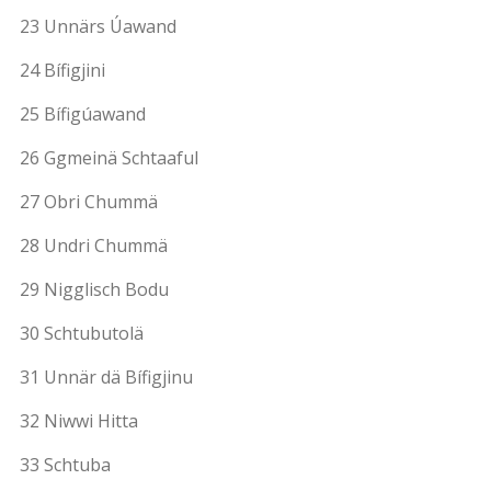
23 Unnärs Úawand
24 Bífigjini
25 Bífigúawand
26 Ggmeinä Schtaaful
27 Obri Chummä
28 Undri Chummä
29 Nigglisch Bodu
30 Schtubutolä
31 Unnär dä Bífigjinu
32 Niwwi Hitta
33 Schtuba