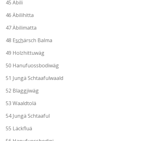
45 Äbili
46 Äbilihitta
47 Äbilimatta
48 E
sch
ärsch Balma
49 Holzhittuwäg
50 Hanufuossbodiwäg
51 Jungä Schtaafulwaald
52 Blaggjiwäg
53 Waaldtolä
54 Jungä Schtaaful
55 Läckfluä