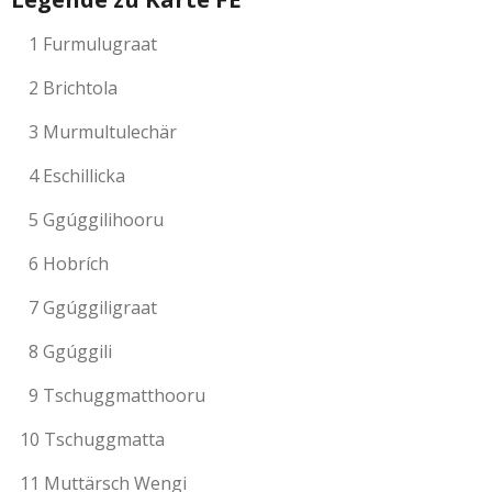
1 Furmulugraat
2 Brichtola
3 Murmultulechär
4 Eschillicka
5 Ggúggilihooru
6 Hobrích
7 Ggúggiligraat
8 Ggúggili
9 Tschuggmatthooru
10 Tschuggmatta
11 Muttärsch Wengi