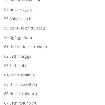
56 Hanufuossbodini
57 Griès Flägçhji
58 Aaltä Läärch
59 Obrä Holzhittubodu
60 Ggúggililicka
61 Undrä Holzhittubodu
62 Eschilfurgga
63 Eschiltolä
64 Obri Eschiltola
65 Undri Eschiltola
66 Holzhittuhooru
67 Eschiltoluhooru